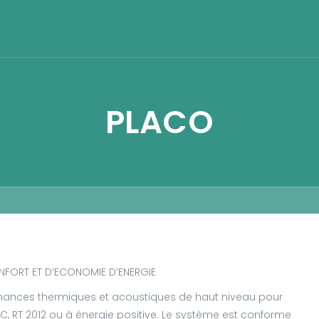
PLACO
NFORT ET D’ECONOMIE D’ENERGIE
mances thermiques et acoustiques de haut niveau pour
, RT 2012 ou à énergie positive. Le système est conforme