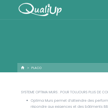
PLACO
SYSTEME OPTIMA MURS : POUR TOUJOURS PLUS DE CO
Optima Murs permet d’atteindre des perfor
répondre aux exigences et des bâtiments BBC