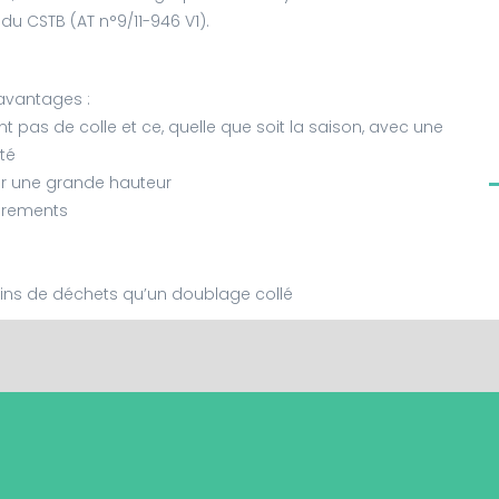
du CSTB (AT n°9/11-946 V1).
avantages :
 pas de colle et ce, quelle que soit la saison, avec une
ité
ur une grande hauteur
arements
ins de déchets qu’un doublage collé